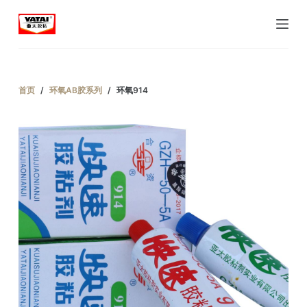
跳
过
内
容
首页
/
环氧AB胶系列
/
环氧914