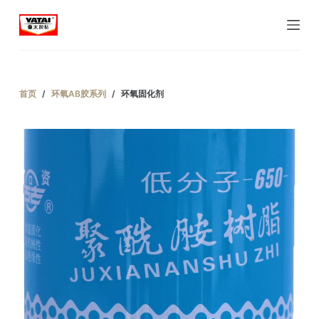
跳
过
内
容
首页
/
环氧AB胶系列
/
环氧固化剂