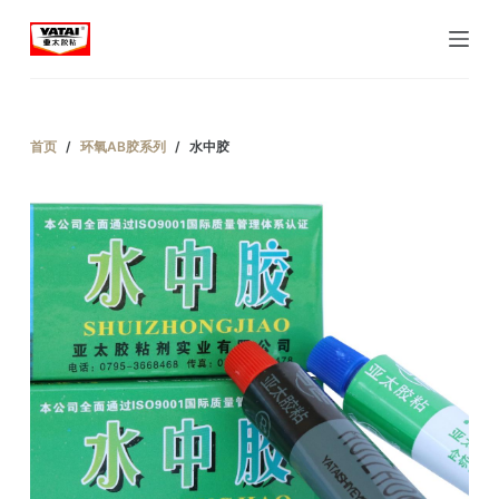
跳
过
内
容
首页
/
环氧AB胶系列
/
水中胶