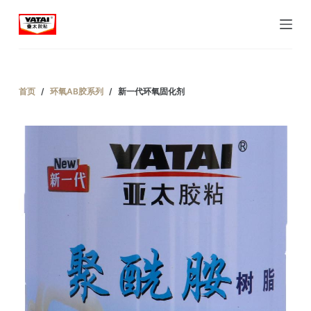
跳
过
内
容
首页
/
环氧AB胶系列
/
新一代环氧固化剂